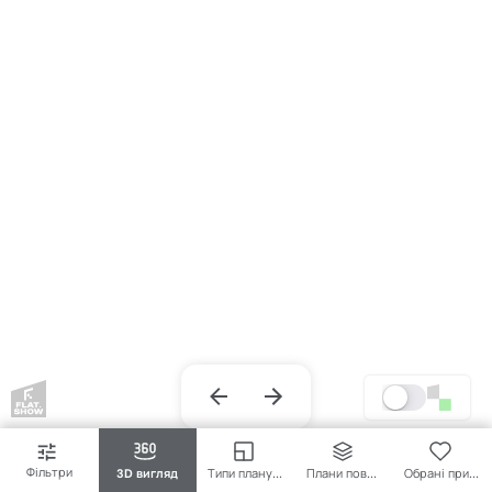
Фільтри
3D вигляд
Типи планувань
Плани поверхів
Обрані приміщення